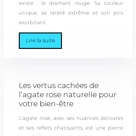
existe : le diamant rouge. Sa couleur
unique, sa rareté extrême et son prix
exorbitant…
Lire la suite
Les vertus cachées de
l’agate rose naturelle pour
votre bien-être
L’agate rose, avec ses nuances délicates
et ses reflets chatoyants, est une pierre