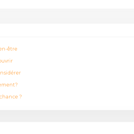
ien-être
ouvrir
onsidérer
lement?
 chance ?