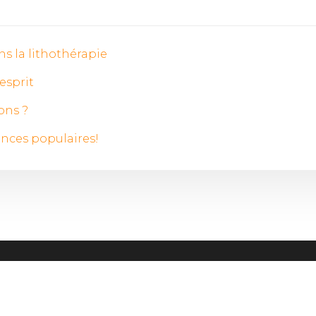
ns la lithothérapie
esprit
ons ?
ances populaires!
rêve oblige à l'interprétation. Il est une énigme à déco