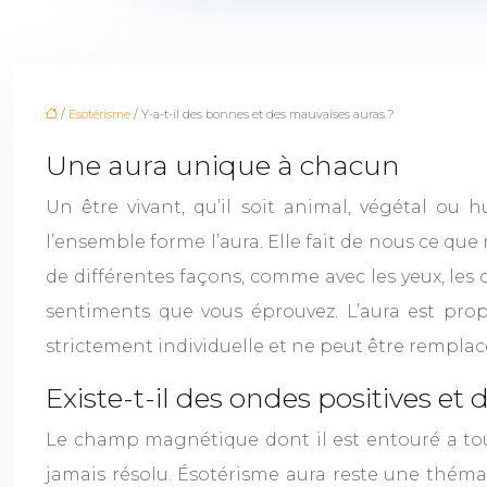
/
Esotérisme
/ Y-a-t-il des bonnes et des mauvaises auras ?
Une aura unique à chacun
Un être vivant, qu’il soit animal, végétal o
l’ensemble forme l’aura. Elle fait de nous ce qu
de différentes façons, comme avec les yeux, le
sentiments que vous éprouvez. L’aura est prop
strictement individuelle et ne peut être remplac
Existe-t-il des ondes positives et
Le champ magnétique dont il est entouré a touj
jamais résolu. Ésotérisme aura reste une thémat