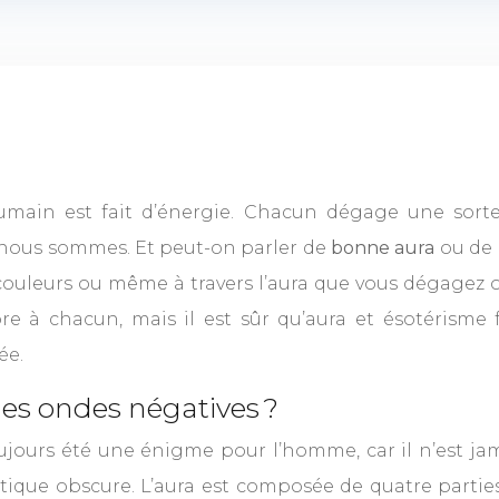
u humain est fait d’énergie. Chacun dégage une s
e nous sommes. Et peut-on parler de
bonne aura
ou de m
s couleurs ou même à travers l’aura que vous dégagez
re à chacun, mais il est sûr qu’aura et ésotérisme
ée.
 des ondes négatives ?
ours été une énigme pour l’homme, car il n’est jamai
ique obscure. L’aura est composée de quatre parties,