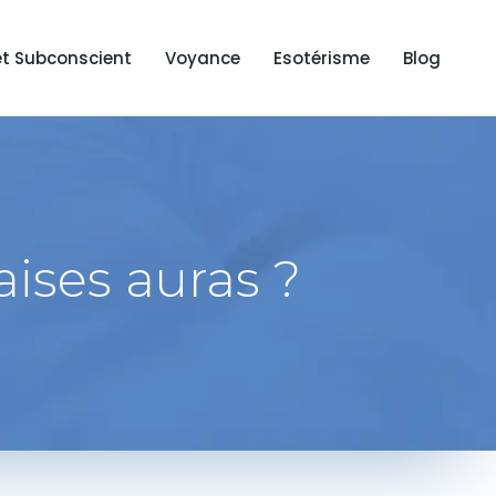
et Subconscient
Voyance
Esotérisme
Blog
aises auras ?