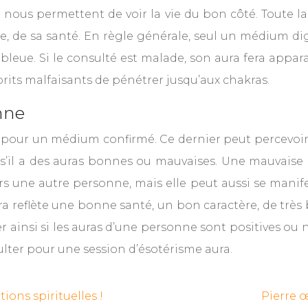
t nous permettent de voir la vie du bon côté. Toute 
, de sa santé. En règle générale, seul un médium dig
bleue. Si le consulté est malade, son aura fera appa
prits malfaisants de pénétrer jusqu’aux chakras.
nne
t pour un médium confirmé. Ce dernier peut percevoi
e, s’il a des auras bonnes ou mauvaises. Une mauvais
 une autre personne, mais elle peut aussi se manifes
reflète une bonne santé, un bon caractère, de très bo
 ainsi si les auras d’une personne sont positives ou né
nsulter pour une session d’ésotérisme aura.
ions spirituelles !
Pierre œ