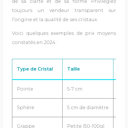
de sa clarté et de sa forme. Privilégiez
toujours un vendeur transparent sur
l’origine et la qualité de ses cristaux.
Voici quelques exemples de prix moyens
constatés en 2024 :
Type de Cristal
Taille
Prix
Pointe
5-7 cm
15 –
Sphère
5 cm de diamètre
30 –
Grappe
Petite (50-100g)
20 –