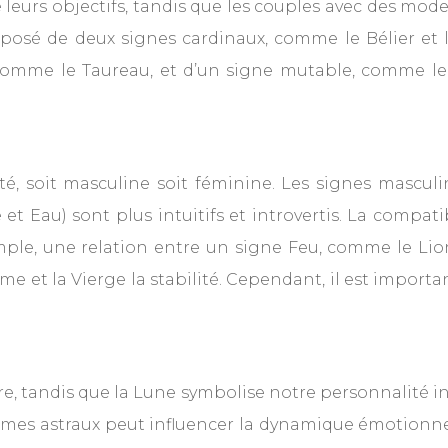
 leurs objectifs, tandis que les couples avec des mod
sé de deux signes cardinaux, comme le Bélier et le
comme le Taureau, et d’un signe mutable, comme le S
 soit masculine soit féminine. Les signes masculin
e et Eau) sont plus intuitifs et introvertis. La compati
mple, une relation entre un signe Feu, comme le Lion
 et la Vierge la stabilité. Cependant, il est import
re, tandis que la Lune symbolise notre personnalité i
thèmes astraux peut influencer la dynamique émotionn