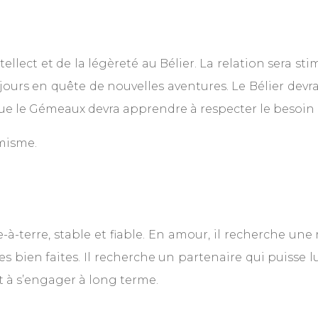
ellect et de la légèreté au Bélier. La relation sera st
jours en quête de nouvelles aventures. Le Bélier dev
 que le Gémeaux devra apprendre à respecter le besoin d
misme.
re-à-terre, stable et fiable. En amour, il recherche u
ses bien faites. Il recherche un partenaire qui puisse lu
êt à s’engager à long terme.