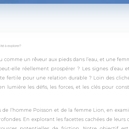
té à explorer?
comme un rêveur aux pieds dans l’eau, et une femme 
 peut-elle réellement prospérer ? Les signes d’eau 
e fertile pour une relation durable ? Loin des clich
 lumière les défis, les forces, et les clés pour con
s de l’homme Poisson et de la femme Lion, en exam
profondes. En explorant les facettes cachées de leu
s sources potentielles de friction. Notre objectif 