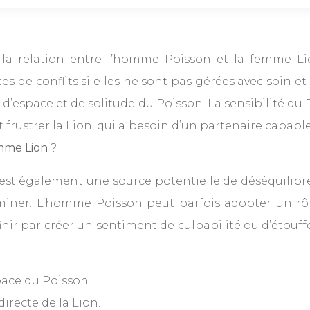
te, la relation entre l’homme Poisson et la femme 
 de conflits si elles ne sont pas gérées avec soin 
n d’espace et de solitude du Poisson. La sensibilité du 
t frustrer la Lion, qui a besoin d’un partenaire capable 
mme Lion
?
n est également une source potentielle de déséquilibre
ominer. L’homme Poisson peut parfois adopter un rôl
s finir par créer un sentiment de culpabilité ou d’é
pace du Poisson.
directe de la Lion.