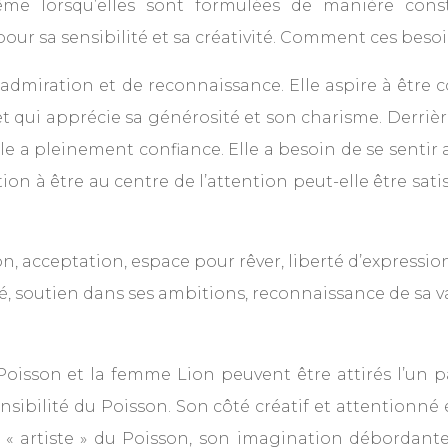
 même lorsqu’elles sont formulées de manière con
our sa sensibilité et sa créativité. Comment ces besoi
d’admiration et de reconnaissance. Elle aspire à êtr
t qui apprécie sa générosité et son charisme. Derrièr
lle a pleinement confiance. Elle a besoin de se sentir a
ation à être au centre de l’attention peut-elle être s
 acceptation, espace pour rêver, liberté d’expressio
té, soutien dans ses ambitions, reconnaissance de sa v
oisson et la femme Lion peuvent être attirés l’un p
nsibilité du Poisson. Son côté créatif et attentionné év
ra « artiste » du Poisson, son imagination débordan