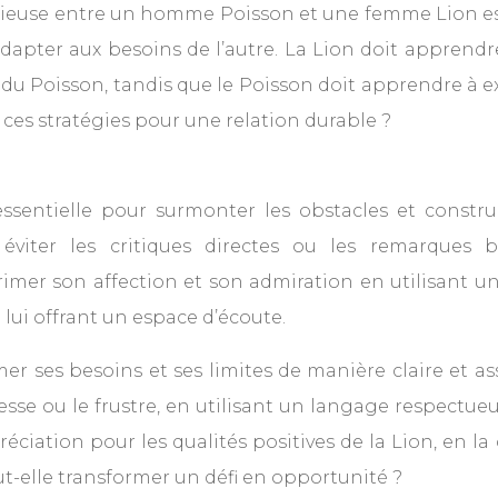
onieuse entre un homme Poisson et une femme Lion est
dapter aux besoins de l’autre. La Lion doit apprend
u Poisson, tandis que le Poisson doit apprendre à exp
 ces stratégies pour une relation durable ?
entielle pour surmonter les obstacles et construi
 éviter les critiques directes ou les remarques 
rimer son affection et son admiration en utilisant 
n lui offrant un espace d’écoute.
r ses besoins et ses limites de manière claire et asse
lesse ou le frustre, en utilisant un langage respectue
iation pour les qualités positives de la Lion, en 
t-elle transformer un défi en opportunité ?