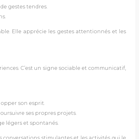
 de gestes tendres.
ns.
le. Elle apprécie les gestes attentionnés et les
riences. C’est un signe sociable et communicatif,
lopper son esprit.
poursuivre ses propres projets.
ge légers et spontanés.
onversations stimulantes et les activités qui le