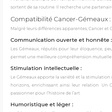
sortent de sa routine. Il recherche une partenai
Compatibilité Cancer-Gémeaux : p
Malgré leurs différences apparentes, Cancer e
Communication ouverte et honnête :
Les Gémeaux, réputés pour leur éloquence, peuv
permet une meilleure compréhension mutuelle et 
Stimulation intellectuelle :
Le Gémeaux apporte la variété et la stimulation 
horizons, enrichissant ainsi leur relation. 
passionner pour l’histoire de l’art.
Humoristique et léger :