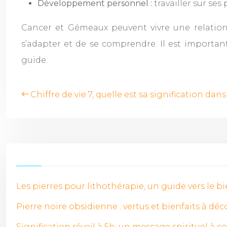
Développement personnel :
travailler sur se
Cancer et Gémeaux peuvent vivre une relatio
s’adapter et de se comprendre. Il est importan
guide.
Chiffre de vie 7, quelle est sa signification dan
Les pierres pour lithothérapie, un guide vers le b
Pierre noire obsidienne : vertus et bienfaits à déc
Signification réveil à 5h: un message spirituel à c