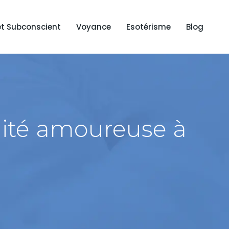
et Subconscient
Voyance
Esotérisme
Blog
lité amoureuse à