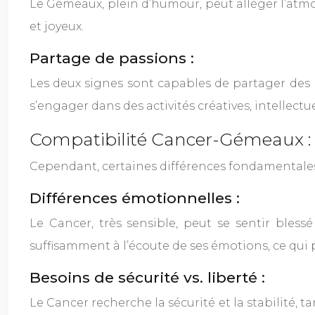
Le Gémeaux, plein d’humour, peut alléger l’atmosp
et joyeux.
Partage de passions :
Les deux signes sont capables de partager des p
s’engager dans des activités créatives, intellectu
Compatibilité Cancer-Gémeaux : l
Cependant, certaines différences fondamentales
Différences émotionnelles :
Le Cancer, très sensible, peut se sentir bles
suffisamment à l’écoute de ses émotions, ce qui
Besoins de sécurité vs. liberté :
Le Cancer recherche la sécurité et la stabilité, 