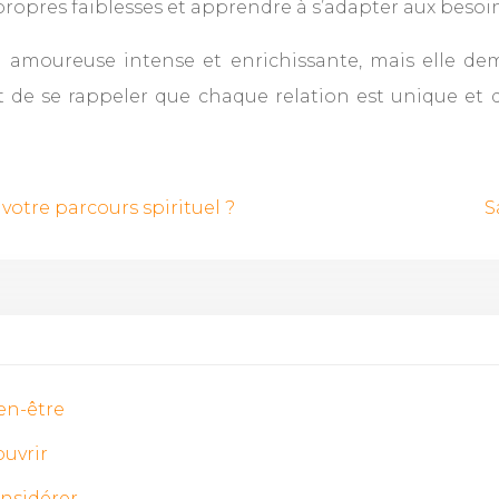
s propres faiblesses et apprendre à s’adapter aux besoin
n amoureuse intense et enrichissante, mais elle d
t de se rappeler que chaque relation est unique et 
s votre parcours spirituel ?
S
ien-être
ouvrir
onsidérer