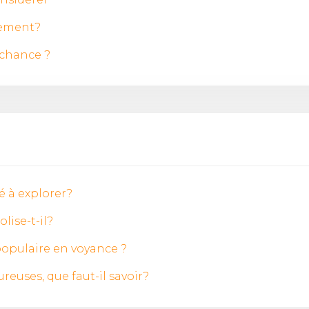
lement?
 chance ?
 à explorer?
lise-t-il?
 populaire en voyance ?
ureuses, que faut-il savoir?