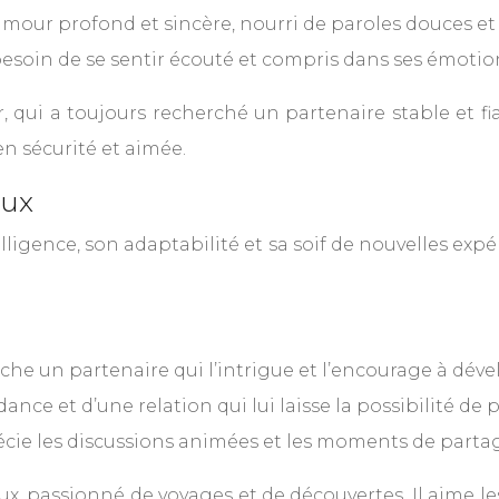
amour profond et sincère, nourri de paroles douces et
 besoin de se sentir écouté et compris dans ses émotio
ui a toujours recherché un partenaire stable et fiab
en sécurité et aimée.
eux
lligence, son adaptabilité et sa soif de nouvelles expé
he un partenaire qui l’intrigue et l’encourage à déve
ance et d’une relation qui lui laisse la possibilité de 
écie les discussions animées et les moments de parta
passionné de voyages et de découvertes. Il aime les c